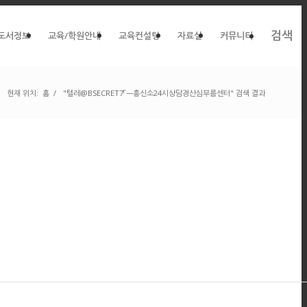
검색
도서정보
교육/학원안내
교육컨설팅
자료실
커뮤니티
현재 위치:
홈
/
"텔레@BSECRET7「ㅡ흥신소24시상담경산심부름센터" 검색 결과