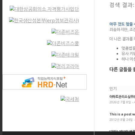
검색 결과
아무 것도 찾을
죄송하지만, 조
더 나은 결과를
맞춤법을
유사 키
하나 이
다른 글들을 
인기
아파트관리소실무ER
2026년 7월 8일 - 
This is a post w
2012년 8월 24일 -
[기타] 2월2일 변