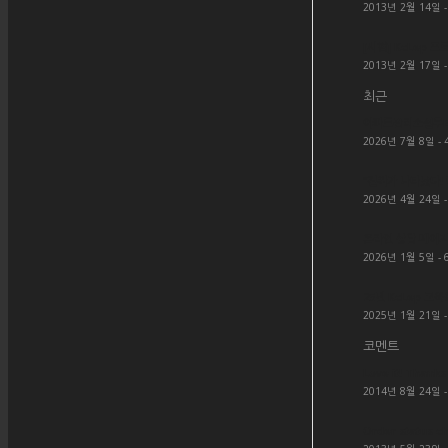
2013년 2월 14일 -
[시험] KcLep 프
2013년 2월 17일 -
최근
아파트관리소실무ER
2026년 7월 8일 - 
“진짜가 나타났다! 
2026년 4월 24일 -
온라인 상담 페이지
2026년 1월 5일 - 
25년 KcLep 교
2025년 1월 21일 -
코멘트
Love it! Thanks 
2014년 8월 24일 
Order status c