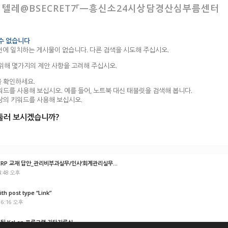
: 텔레@BSECRET7「ㅡ흥신소24시상담경산심부름센터
 수 없습니다
건에 일치하는 게시물이 없습니다. 다른 검색을 시도해 주십시오.
 위해 몇가지의 제안 사항을 고려해 주십시오.
 확인하세요.
워드를 사용해 보십시오. 예를 들어, 노트북 대신 태블릿을 검색해 봅니다.
상의 키워드를 사용해 보십시오.
둘러 보시겠습니까?
P 교재 답안_관리비부과실무/인사’회계관리실무...
4:48 오후
ith post type “Link”
 6:16 오후
경된 KcLep 프로그램 기타자료실...