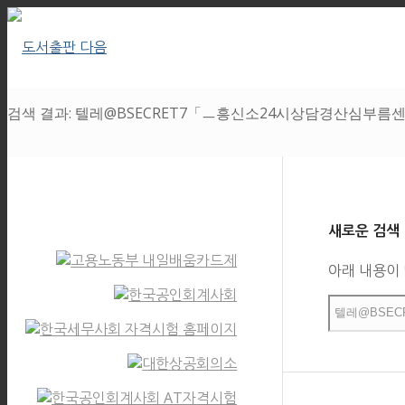
검색 결과: 텔레@BSECRET7「ㅡ흥신소24시상담경산심부름
새로운 검색
아래 내용이