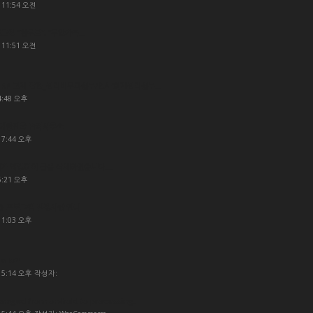
 11:54 오전
로그램 “한부모”, “부양가족...
 11:51 오전
P 교재 답안_관리비부과실무/인사’회계관리실무...
4:48 오후
대한민국 관리사무소...
 7:44 오후
가 해킹되어 글을 삭제하였습니다....
6:21 오후
육용 프로그램 변경사항 안내
 1:03 오후
a lot!
- 5:14 오후 작성자:
hanged from on-hold to processing.