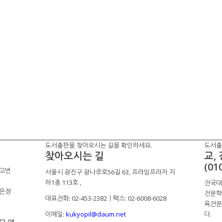
도서출판을 찾아오시는 길을 확인하세요.
도서출
찾아오시는 길
교,
(01
신고번
서울시 광진구 광나루로56길 63, 프라임프라자 지
하1층 113호
,
전국대
신은정
전문학교
대표전화: 02-453-2382ㅣ팩스: 02-6008-6028
육전문
다.
이메일:
kukyopil@daum.net