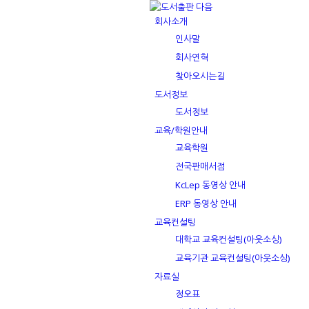
회사소개
인사말
회사연혁
찾아오시는길
도서정보
도서정보
교육/학원안내
교육학원
전국판매서점
KcLep 동영상 안내
ERP 동영상 안내
교육컨설팅
대학교 교육컨설팅(아웃소싱)
교육기관 교육컨설팅(아웃소싱)
자료실
정오표