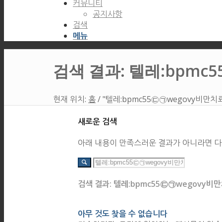
커뮤니티
공지사항
검색
메뉴
검색 결과: 텔레:bpm
현재 위치:
홈
/
"텔레:bpmc55㉢㉠wegovy비만
새로운 검색
아래 내용이 만족스러운 결과가 아니라면 다
검색 결과: 텔레:bpmc55㉢㉠wegovy
아무 것도 찾을 수 없습니다