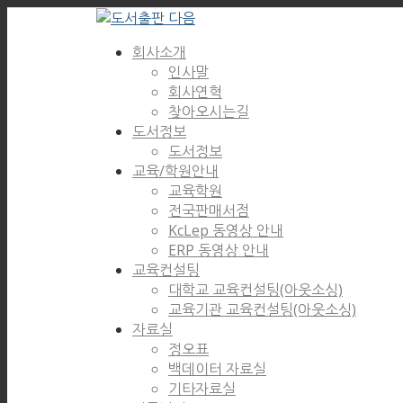
회사소개
인사말
회사연혁
찾아오시는길
도서정보
도서정보
교육/학원안내
교육학원
전국판매서점
KcLep 동영상 안내
ERP 동영상 안내
교육컨설팅
대학교 교육컨설팅(아웃소싱)
교육기관 교육컨설팅(아웃소싱)
자료실
정오표
백데이터 자료실
기타자료실