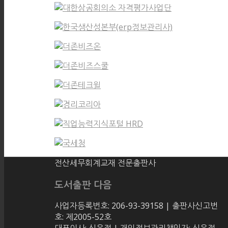
전산세무회계교재 전문출판사
도서출판 다음
사업자등록번호: 206-93-39158 | 출판사신고번
호: 제2005-52호