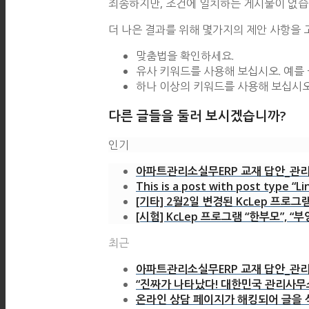
죄송하지만, 조건에 일치하는 게시물이 없습
더 나은 결과를 위해 몇가지의 제안 사항을 
맞춤법을 확인하세요.
유사 키워드를 사용해 보십시오. 예를 
하나 이상의 키워드를 사용해 보십시오
다른 글들을 둘러 보시겠습니까?
인기
아파트관리소실무ERP 교재 답안_관리
This is a post with post type “Li
[기타] 2월2일 변경된 KcLep 프로그
[시험] KcLep 프로그램 “한부모”, “부
최근
아파트관리소실무ERP 교재 답안_관리
“진짜가 나타났다! 대한민국 관리사무소
온라인 상담 페이지가 해킹되어 글을 삭