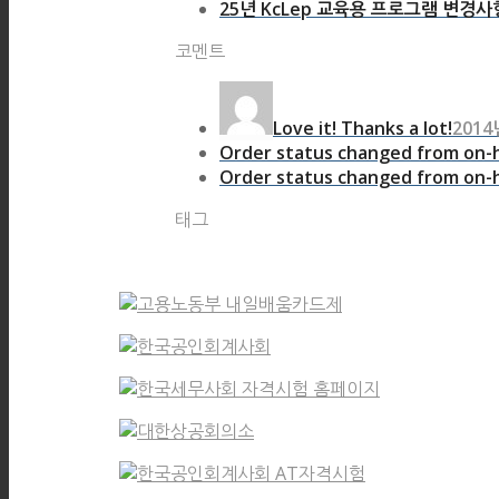
25년 KcLep 교육용 프로그램 변경사
코멘트
Love it! Thanks a lot!
2014
Order status changed from on-h
Order status changed from on-h
태그