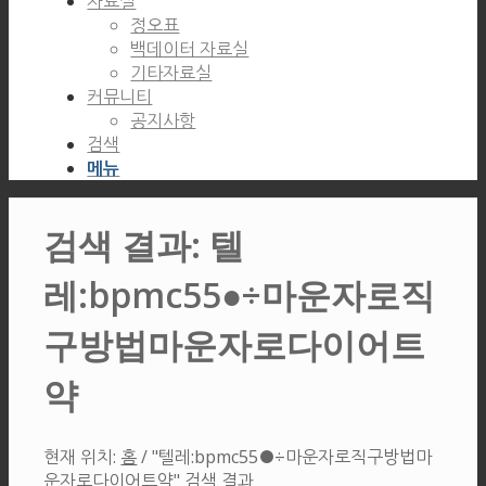
자료실
정오표
백데이터 자료실
기타자료실
커뮤니티
공지사항
검색
메뉴
검색 결과: 텔
레:bpmc55●÷마운자로직
구방법마운자로다이어트
약
현재 위치:
홈
/
"텔레:bpmc55●÷마운자로직구방법마
운자로다이어트약" 검색 결과