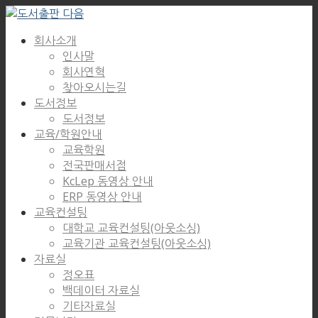
회사소개
인사말
회사연혁
찾아오시는길
도서정보
도서정보
교육/학원안내
교육학원
전국판매서점
KcLep 동영상 안내
ERP 동영상 안내
교육컨설팅
대학교 교육컨설팅(아웃소싱)
교육기관 교육컨설팅(아웃소싱)
자료실
정오표
백데이터 자료실
기타자료실