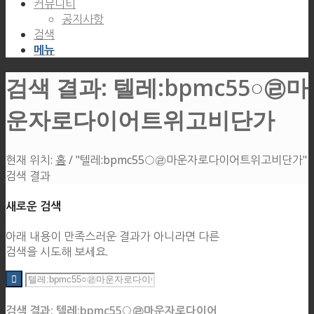
커뮤니티
공지사항
검색
메뉴
검색 결과: 텔레:bpmc55○㉣마
운자로다이어트위고비단가
현재 위치:
홈
/
"텔레:bpmc55○㉣마운자로다이어트위고비단가"
검색 결과
새로운 검색
아래 내용이 만족스러운 결과가 아니라면 다른
검색을 시도해 보세요.
검색 결과: 텔레:bpmc55○㉣마운자로다이어