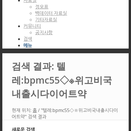
자료실
정오표
백데이터 자료실
기타자료실
커뮤니티
공지사항
검색
메뉴
검색 결과: 텔
레:bpmc55◇※위고비국
내출시다이어트약
현재 위치:
홈
/
"텔레:bpmc55◇※위고비국내출시다이
어트약" 검색 결과
새로운 검색