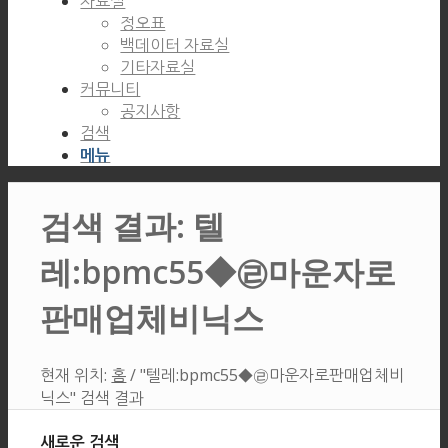
자료실
정오표
백데이터 자료실
기타자료실
커뮤니티
공지사항
검색
메뉴
검색 결과: 텔
레:bpmc55◆㉣마운자로
판매업체비닉스
현재 위치:
홈
/
"텔레:bpmc55◆㉣마운자로판매업체비
닉스" 검색 결과
새로운 검색