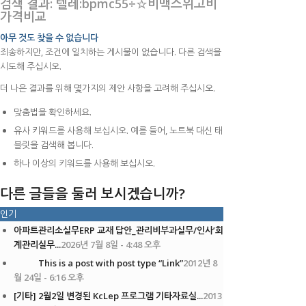
검색 결과: 텔레:bpmc55÷☆비맥스위고비
가격비교
아무 것도 찾을 수 없습니다
죄송하지만, 조건에 일치하는 게시물이 없습니다. 다른 검색을
시도해 주십시오.
더 나은 결과를 위해 몇가지의 제안 사항을 고려해 주십시오.
맞춤법을 확인하세요.
유사 키워드를 사용해 보십시오. 예를 들어, 노트북 대신 태
블릿을 검색해 봅니다.
하나 이상의 키워드를 사용해 보십시오.
다른 글들을 둘러 보시겠습니까?
인기
아파트관리소실무ERP 교재 답안_관리비부과실무/인사’회
계관리실무...
2026년 7월 8일 - 4:48 오후
This is a post with post type “Link”
2012년 8
월 24일 - 6:16 오후
[기타] 2월2일 변경된 KcLep 프로그램 기타자료실...
2013