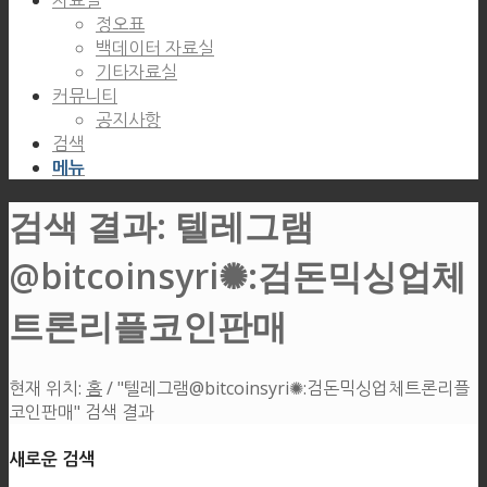
자료실
정오표
백데이터 자료실
기타자료실
커뮤니티
공지사항
검색
메뉴
검색 결과: 텔레그램
@bitcoinsyri✺:검돈믹싱업체
트론리플코인판매
현재 위치:
홈
/
"텔레그램@bitcoinsyri✺:검돈믹싱업체트론리플
코인판매" 검색 결과
새로운 검색