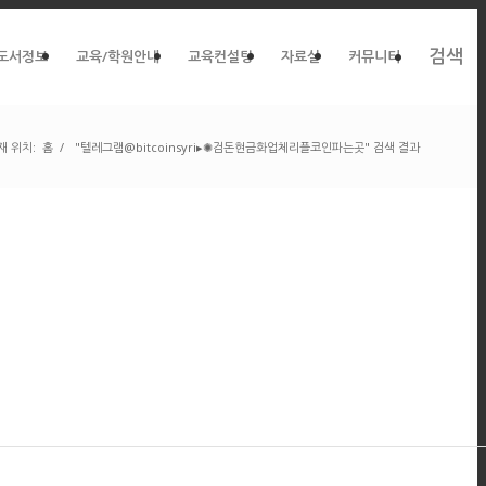
검색
도서정보
교육/학원안내
교육컨설팅
자료실
커뮤니티
재 위치:
홈
/
"텔레그램@bitcoinsyri▸✺검돈현금화업체리플코인파는곳" 검색 결과