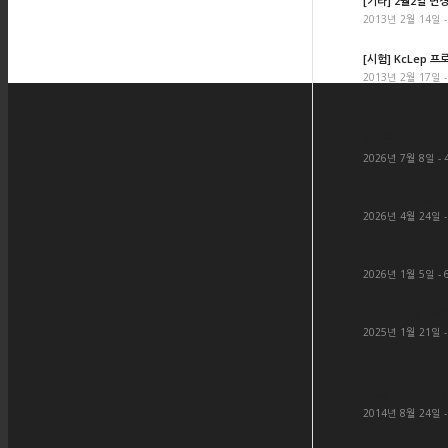
[기타] 2월2일 변
2013년 2월 14일 -
[시험] KcLep 프
2013년 2월 17일 -
아파트관리소실무ER
2026년 7월 8일 - 
“진짜가 나타났다! 
2026년 4월 24일 -
온라인 상담 페이지
2026년 1월 5일 - 
25년 KcLep 교
2025년 1월 21일 -
Love it! Thanks 
2014년 8월 24일 