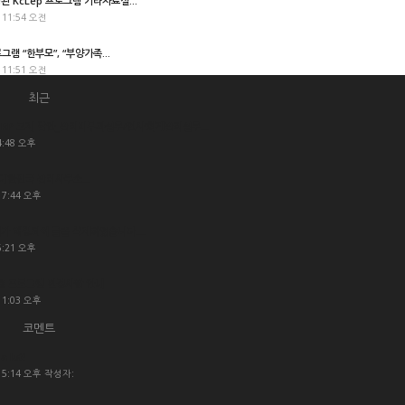
경된 KcLep 프로그램 기타자료실...
 11:54 오전
로그램 “한부모”, “부양가족...
 11:51 오전
최근
P 교재 답안_관리비부과실무/인사’회계관리실무...
4:48 오후
대한민국 관리사무소...
 7:44 오후
가 해킹되어 글을 삭제하였습니다....
6:21 오후
육용 프로그램 변경사항 안내
 1:03 오후
코멘트
a lot!
- 5:14 오후 작성자: