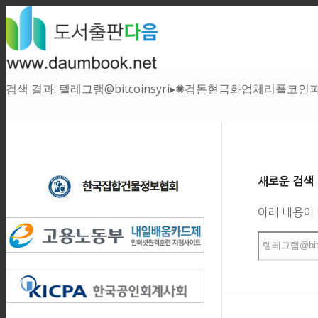
검색 결과: 텔레그램@bitcoinsyri▸✺검돈현금화업체리플코인
새로운 검색
아래 내용이