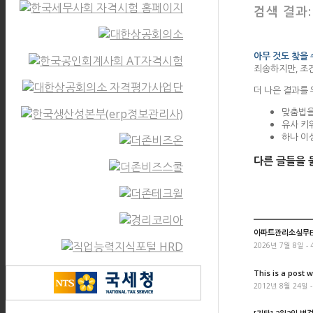
검색 결과
아무 것도 찾을
죄송하지만, 조
더 나은 결과를
맞춤법을
유사 키
하나 이
다른 글들을 
아파트관리소실무ER
2026년 7월 8일 - 
This is a post w
2012년 8월 24일 -