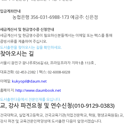
입금계좌안내
농협은행 356-031-6988-173 예금주: 신은정
세금계산서 및 현금영수증 신청안내
세금계산서 및 현금영수증이 필요하신분들께서는 이메일 또는 팩스를 통해
증빙서류를 제출하여 주십시오.
도서출판을 찾아오시는 길을 확인하세요.
찾아오시는 길
서울시 광진구 광나루로56길 63, 프라임프라자 지하1층 113호
,
대표전화: 02-453-2382ㅣ팩스: 02-6008-6028
이메일:
kukyopil@daum.net
홈페이지:
http://www.daumbook.net
도서출판다음에서 전문인재를 모십니다.
교, 강사 파견요청 및 연수신청(010-9129-0383)
전국대학교, 실업계고등학교, 전국교육기관(직업전문학교, 학원, 평생교육원등) 교,
강사 파견 및 교육전문인력양성에 도서출판 다음이 앞장서겠습니다.