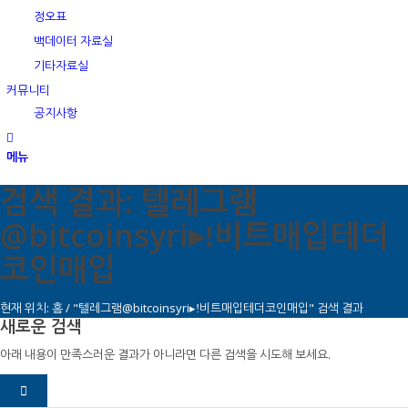
정오표
백데이터 자료실
기타자료실
커뮤니티
공지사항
메뉴
검색 결과: 텔레그램
@bitcoinsyri▸ǃ비트매입테더
코인매입
현재 위치:
홈
/
"텔레그램@bitcoinsyri▸ǃ비트매입테더코인매입" 검색 결과
새로운 검색
아래 내용이 만족스러운 결과가 아니라면 다른 검색을 시도해 보세요.