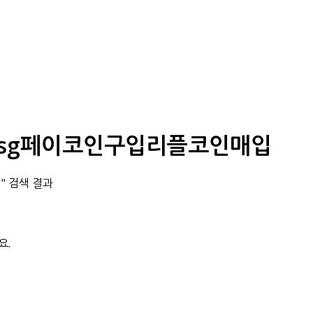
i:ǃssg페이코인구입리플코인매입
입" 검색 결과
요.