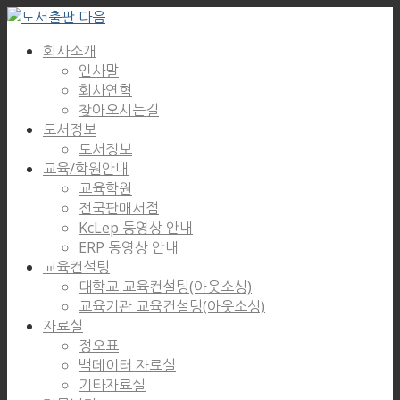
회사소개
인사말
회사연혁
찾아오시는길
도서정보
도서정보
교육/학원안내
교육학원
전국판매서점
KcLep 동영상 안내
ERP 동영상 안내
교육컨설팅
대학교 교육컨설팅(아웃소싱)
교육기관 교육컨설팅(아웃소싱)
자료실
정오표
백데이터 자료실
기타자료실