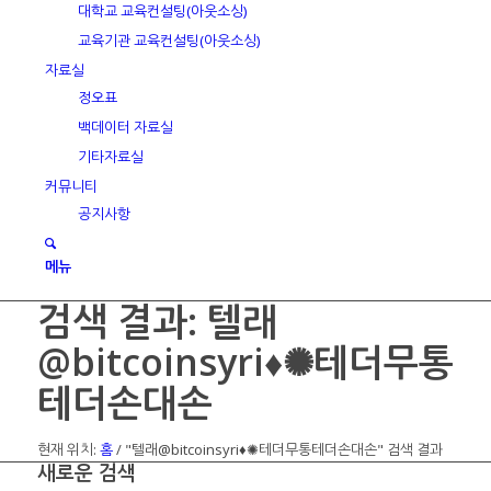
대학교 교육컨설팅(아웃소싱)
교육기관 교육컨설팅(아웃소싱)
자료실
정오표
백데이터 자료실
기타자료실
커뮤니티
공지사항
메뉴
검색 결과: 텔래
@bitcoinsyri♦✺테더무통
테더손대손
현재 위치:
홈
/
"텔래@bitcoinsyri♦✺테더무통테더손대손" 검색 결과
새로운 검색