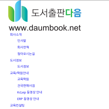
회사소개
인사말
회사연혁
찾아오시는길
도서정보
도서정보
교육/학원안내
교육학원
전국판매서점
KcLep 동영상 안내
ERP 동영상 안내
교육컨설팅