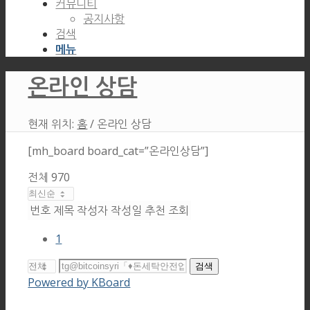
커뮤니티
공지사항
검색
메뉴
온라인 상담
현재 위치:
홈
/
온라인 상담
[mh_board board_cat=”온라인상담”]
전체 970
번호
제목
작성자
작성일
추천
조회
1
검색
Powered by KBoard