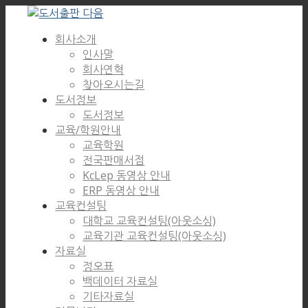
회사소개
인사말
회사연혁
찾아오시는길
도서정보
도서정보
교육/학원안내
교육학원
전국판매서점
KcLep 동영상 안내
ERP 동영상 안내
교육컨설팅
대학교 교육컨설팅(아웃소싱)
교육기관 교육컨설팅(아웃소싱)
자료실
정오표
백데이터 자료실
기타자료실