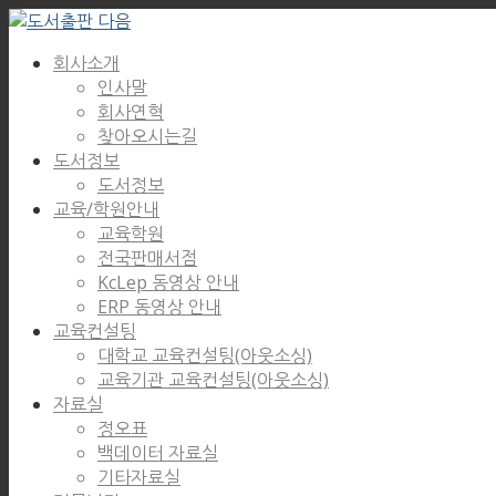
회사소개
인사말
회사연혁
찾아오시는길
도서정보
도서정보
교육/학원안내
교육학원
전국판매서점
KcLep 동영상 안내
ERP 동영상 안내
교육컨설팅
대학교 교육컨설팅(아웃소싱)
교육기관 교육컨설팅(아웃소싱)
자료실
정오표
백데이터 자료실
기타자료실