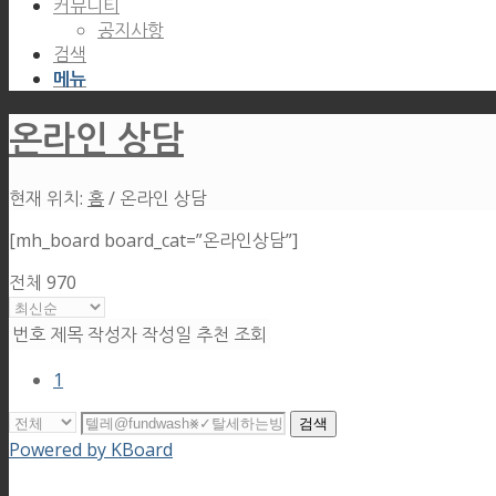
커뮤니티
공지사항
검색
메뉴
온라인 상담
현재 위치:
홈
/
온라인 상담
[mh_board board_cat=”온라인상담”]
전체 970
번호
제목
작성자
작성일
추천
조회
1
검색
Powered by KBoard