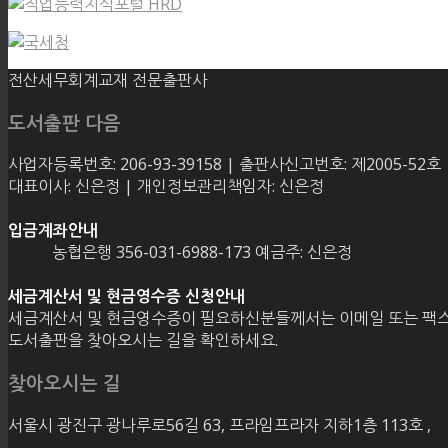
전산세무회계교재 전문출판사
도서출판 다음
사업자등록번호: 206-93-39158 | 출판사신고번호: 제2005-52호
대표이사: 신은정 | 개인정보관리책임자: 신은정
입금계좌안내
농협은행 356-031-6988-173 예금주: 신은정
세금계산서 및 현금영수증 신청안내
세금계산서 및 현금영수증이 필요하신분들께서는 이메일 또는 팩스
도서출판을 찾아오시는 길을 확인하세요.
찾아오시는 길
서울시 광진구 광나루로56길 63, 프라임프라자 지하1층 113호
,