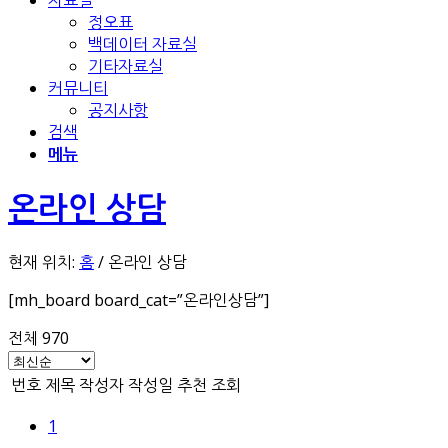
자료실
정오표
백데이터 자료실
기타자료실
커뮤니티
공지사항
검색
메뉴
온라인 상담
현재 위치:
홈
/
온라인 상담
[mh_board board_cat=”온라인상담”]
전체 970
번호
제목
작성자
작성일
추천
조회
1