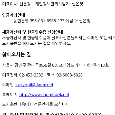
대표이사: 신은정 | 개인정보관리책임자: 신은정
입금계좌안내
농협은행 356-031-6988-173 예금주: 신은정
세금계산서 및 현금영수증 신청안내
세금계산서 및 현금영수증이 필요하신분들께서는 이메일 또는 팩스
도서출판을 찾아오시는 길을 확인하세요.
찾아오시는 길
서울시 광진구 광나루로56길 63, 프라임프라자 지하1층 113호
,
대표전화: 02-453-2382ㅣ팩스: 02-6008-6028
이메일:
kukyopil@daum.net
홈페이지:
http://www.daumbook.net
도서출판다음에서 전문인재를 모십니다.
교, 강사 파견요청 및 연수신청(010-9129-0383)