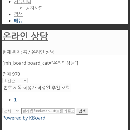
커뮤니티
공지사항
검색
메뉴
온라인 상담
현재 위치:
홈
/
온라인 상담
[mh_board board_cat=”온라인상담”]
전체 970
번호
제목
작성자
작성일
추천
조회
1
검색
Powered by KBoard