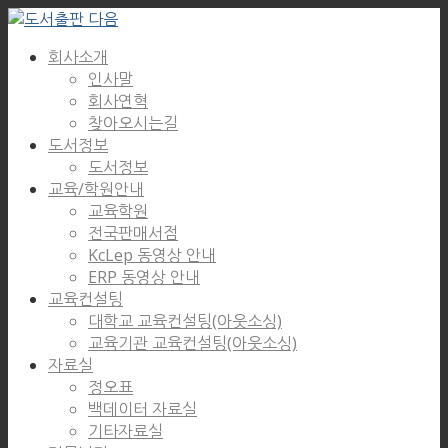
회사소개
인사말
회사연혁
찾아오시는길
도서정보
도서정보
교육/학원안내
교육학원
전국판매서점
KcLep 동영상 안내
ERP 동영상 안내
교육컨설팅
대학교 교육컨설팅(아웃소싱)
교육기관 교육컨설팅(아웃소싱)
자료실
정오표
백데이터 자료실
기타자료실