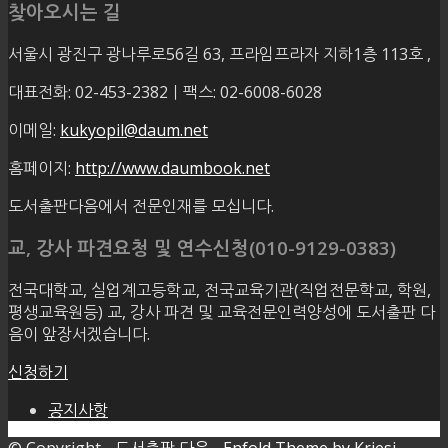
찾아오시는 길
서울시 광진구 광나루로56길 63, 프라임프라자 지하1층 113호
,
대표전화: 02-453-2382ㅣ팩스: 02-6008-6028
이메일:
kukyopil@daum.net
홈페이지:
http://www.daumbook.net
도서출판다음에서 전문인재를 모십니다.
교, 강사 파견요청 및 연수신청(010-9129-0383)
전국대학교, 실업계고등학교, 전국교육기관(직업전문학교, 학원,
평생교육원등) 교, 강사 파견 및 교육전문인력양성에 도서출판 다
음이 앞장서겠습니다.
신청하기
공지사항