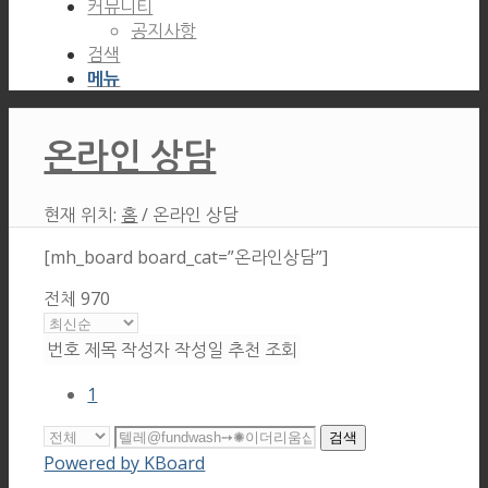
커뮤니티
공지사항
검색
메뉴
온라인 상담
현재 위치:
홈
/
온라인 상담
[mh_board board_cat=”온라인상담”]
전체 970
번호
제목
작성자
작성일
추천
조회
1
검색
Powered by KBoard