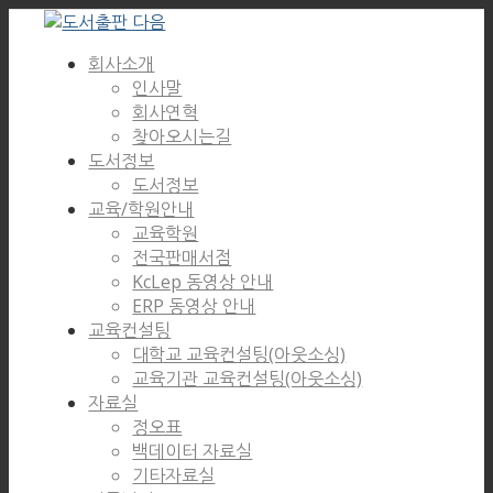
회사소개
인사말
회사연혁
찾아오시는길
도서정보
도서정보
교육/학원안내
교육학원
전국판매서점
KcLep 동영상 안내
ERP 동영상 안내
교육컨설팅
대학교 교육컨설팅(아웃소싱)
교육기관 교육컨설팅(아웃소싱)
자료실
정오표
백데이터 자료실
기타자료실