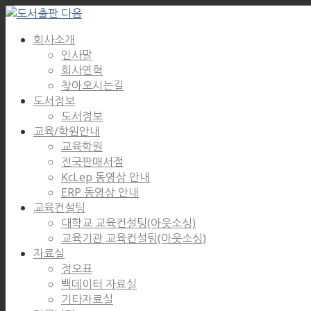
회사소개
인사말
회사연혁
찾아오시는길
도서정보
도서정보
교육/학원안내
교육학원
전국판매서점
KcLep 동영상 안내
ERP 동영상 안내
교육컨설팅
대학교 교육컨설팅(아웃소싱)
교육기관 교육컨설팅(아웃소싱)
자료실
정오표
백데이터 자료실
기타자료실