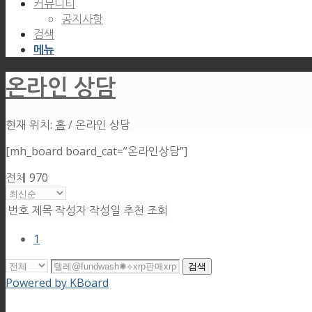
커뮤니티
공지사항
검색
메뉴
온라인 상담
현재 위치:
홈
/
온라인 상담
[mh_board board_cat=”온라인상담”]
전체 970
번호
제목
작성자
작성일
추천
조회
1
검색
Powered by KBoard