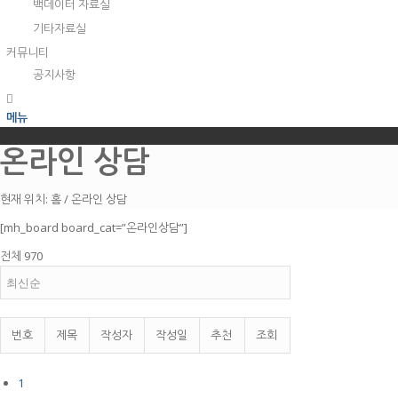
백데이터 자료실
기타자료실
커뮤니티
공지사항
메뉴
온라인 상담
현재 위치:
홈
/
온라인 상담
[mh_board board_cat=”온라인상담”]
전체 970
번호
제목
작성자
작성일
추천
조회
1