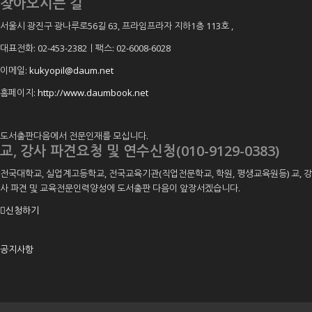
찾아오시는 길
서울시 광진구 광나루로56길 63, 프라임프라자 지하1층 113호
,
대표전화: 02-453-2382ㅣ팩스: 02-6008-6028
이메일:
kukyopil@daum.net
홈페이지:
http://www.daumbook.net
도서출판다음에서 전문인재를 모십니다.
교, 강사 파견요청 및 연수신청(010-9129-0383)
전국대학교, 실업계고등학교, 전국교육기관(직업전문학교, 학원, 평생교육원등) 교, 강
사 파견 및 교육전문인력양성에 도서출판 다음이 앞장서겠습니다.
신청하기
공지사항