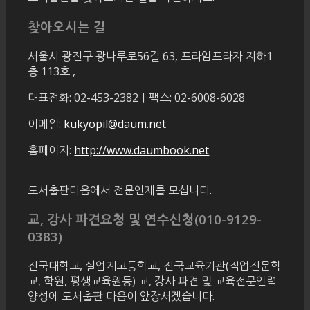
찾아오시는 길
서울시 광진구 광나루로56길 63, 프라임프라자 지하1
층 113호
,
대표전화: 02-453-2382ㅣ팩스: 02-6008-6028
이메일:
kukyopil@daum.net
홈페이지:
http://www.daumbook.net
도서출판다음에서 전문인재를 모십니다.
교, 강사 파견요청 및 연수신청(010-9129-
0383)
전국대학교, 실업계고등학교, 전국교육기관(직업전문학
교, 학원, 평생교육원등) 교, 강사 파견 및 교육전문인력
양성에 도서출판 다음이 앞장서겠습니다.