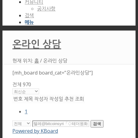
커뮤니티
공지사항
검색
메뉴
온라인 상담
현재 위치:
홈
/
온라인 상담
[mh_board board_cat=”온라인상담”]
전체 970
번호
제목
작성자
작성일
추천
조회
1
검색
Powered by KBoard