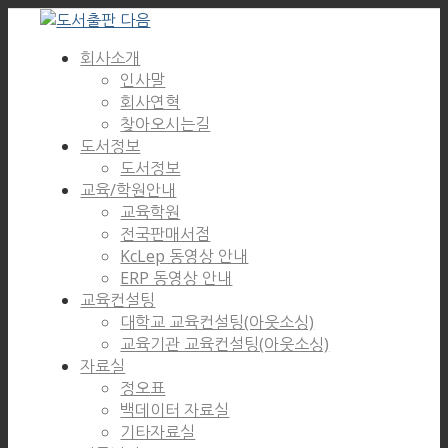
회사소개
인사말
회사연혁
찾아오시는길
도서정보
도서정보
교육/학원안내
교육학원
전국판매서점
KcLep 동영상 안내
ERP 동영상 안내
교육컨설팅
대학교 교육컨설팅(아웃소싱)
교육기관 교육컨설팅(아웃소싱)
자료실
정오표
백데이터 자료실
기타자료실