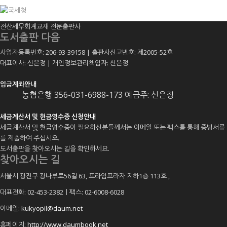
전산세무회계교재 전문출판사
도서출판 다음
사업자등록번호: 206-93-39158 | 출판사신고번호: 제2005-52호
대표이사: 신은정 | 개인정보관리책임자: 신은정
입금계좌안내
농협은행 356-031-6988-173 예금주: 신은정
세금계산서 및 현금영수증 신청안내
세금계산서 및 현금영수증이 필요하신분들께서는 이메일 또는 팩스를 통해 증빙서류
를 제출하여 주십시오.
도서출판을 찾아오시는 길을 확인하세요.
찾아오시는 길
서울시 광진구 광나루로56길 63, 프라임프라자 지하1층 113호
,
대표전화: 02-453-2382ㅣ팩스: 02-6008-6028
이메일:
kukyopil@daum.net
홈페이지:
http://www.daumbook.net