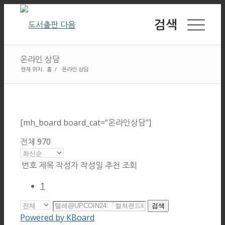
검색
온라인 상담
현재 위치:
홈
/
온라인 상담
[mh_board board_cat=”온라인상담”]
전체 970
번호
제목
작성자
작성일
추천
조회
1
검색
Powered by KBoard