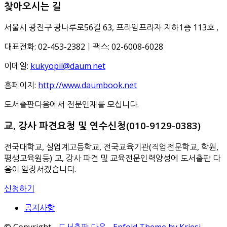
찾아오시는 길
서울시 광진구 광나루로56길 63, 프라임프라자 지하1층 113호
,
대표전화: 02-453-2382ㅣ팩스: 02-6008-6028
이메일:
kukyopil@daum.net
홈페이지:
http://www.daumbook.net
도서출판다음에서 전문인재를 모십니다.
교, 강사 파견요청 및 연수신청(010-9129-0383)
전국대학교, 실업계고등학교, 전국교육기관(직업전문학교, 학원,
평생교육원등) 교, 강사 파견 및 교육전문인력양성에 도서출판 다
음이 앞장서겠습니다.
신청하기
공지사항