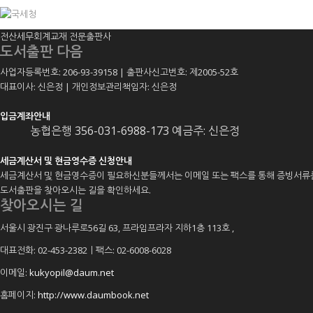
전산세무회계교재 전문출판사
도서출판 다음
사업자등록번호: 206-93-39158 | 출판사신고번호: 제2005-52호
대표이사: 신은정 | 개인정보관리책임자: 신은정
입금계좌안내
농협은행 356-031-6988-173 예금주: 신은정
세금계산서 및 현금영수증 신청안내
세금계산서 및 현금영수증이 필요하신분들께서는 이메일 또는 팩스를 통해 증빙서류
도서출판을 찾아오시는 길을 확인하세요.
찾아오시는 길
서울시 광진구 광나루로56길 63, 프라임프라자 지하1층 113호
,
대표전화: 02-453-2382ㅣ팩스: 02-6008-6028
이메일:
kukyopil@daum.net
홈페이지:
http://www.daumbook.net