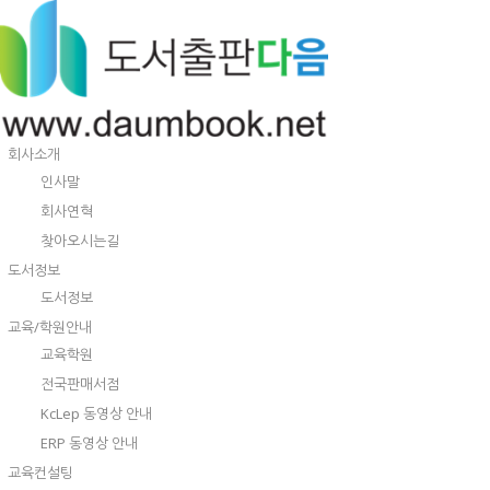
회사소개
인사말
회사연혁
찾아오시는길
도서정보
도서정보
교육/학원안내
교육학원
전국판매서점
KcLep 동영상 안내
ERP 동영상 안내
교육컨설팅