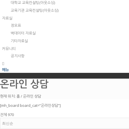
대학교 교육컨설팅(아웃소싱)
교육기관 교육컨설팅(아웃소싱)
자료실
정오표
백데이터 자료실
기타자료실
커뮤니티
공지사항
메뉴
온라인 상담
현재 위치:
홈
/
온라인 상담
[mh_board board_cat=”온라인상담”]
전체 970