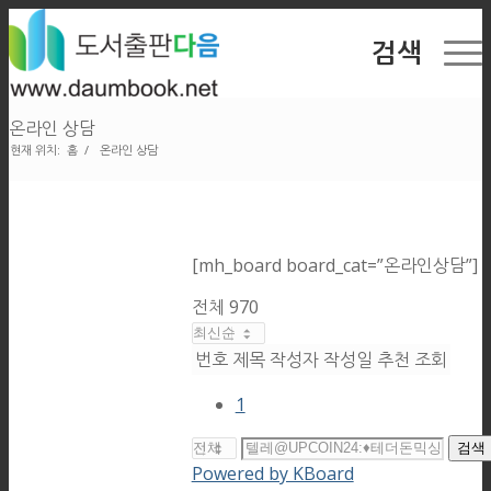
검색
온라인 상담
현재 위치:
홈
/
온라인 상담
[mh_board board_cat=”온라인상담”]
전체 970
번호
제목
작성자
작성일
추천
조회
1
검색
Powered by KBoard