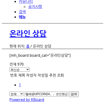
커뮤니티
공지사항
검색
메뉴
온라인 상담
현재 위치:
홈
/
온라인 상담
[mh_board board_cat=”온라인상담”]
전체 970
번호
제목
작성자
작성일
추천
조회
1
검색
Powered by KBoard