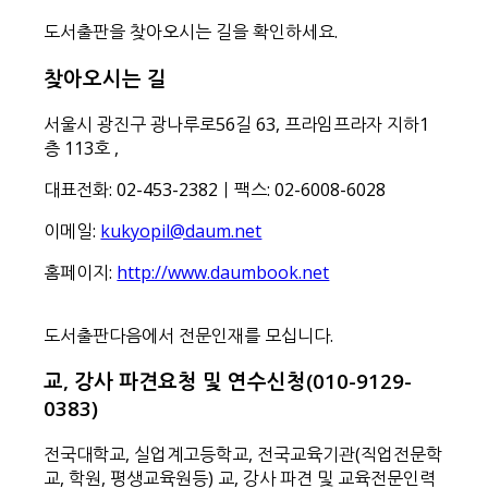
도서출판을 찾아오시는 길을 확인하세요.
찾아오시는 길
서울시 광진구 광나루로56길 63, 프라임프라자 지하1
층 113호
,
대표전화: 02-453-2382ㅣ팩스: 02-6008-6028
이메일:
kukyopil@daum.net
홈페이지:
http://www.daumbook.net
도서출판다음에서 전문인재를 모십니다.
교, 강사 파견요청 및 연수신청(010-9129-
0383)
전국대학교, 실업계고등학교, 전국교육기관(직업전문학
교, 학원, 평생교육원등) 교, 강사 파견 및 교육전문인력