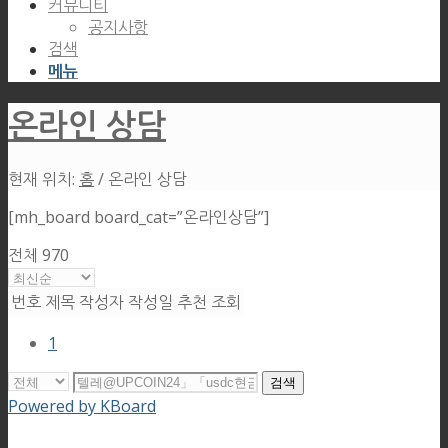
커뮤니티
공지사항
검색
메뉴
온라인 상담
현재 위치:
홈
/
온라인 상담
[mh_board board_cat=”온라인상담”]
전체 970
번호
제목
작성자
작성일
추천
조회
1
검색
Powered by KBoard