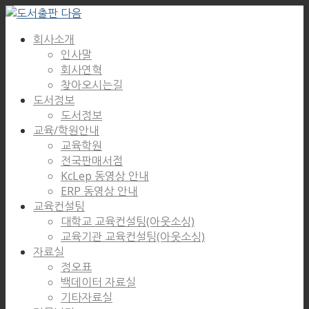
회사소개
인사말
회사연혁
찾아오시는길
도서정보
도서정보
교육/학원안내
교육학원
전국판매서점
KcLep 동영상 안내
ERP 동영상 안내
교육컨설팅
대학교 교육컨설팅(아웃소싱)
교육기관 교육컨설팅(아웃소싱)
자료실
정오표
백데이터 자료실
기타자료실