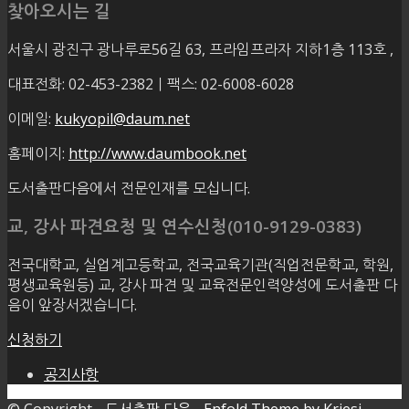
찾아오시는 길
서울시 광진구 광나루로56길 63, 프라임프라자 지하1층 113호
,
대표전화: 02-453-2382ㅣ팩스: 02-6008-6028
이메일:
kukyopil@daum.net
홈페이지:
http://www.daumbook.net
도서출판다음에서 전문인재를 모십니다.
교, 강사 파견요청 및 연수신청(010-9129-0383)
전국대학교, 실업계고등학교, 전국교육기관(직업전문학교, 학원,
평생교육원등) 교, 강사 파견 및 교육전문인력양성에 도서출판 다
음이 앞장서겠습니다.
신청하기
공지사항