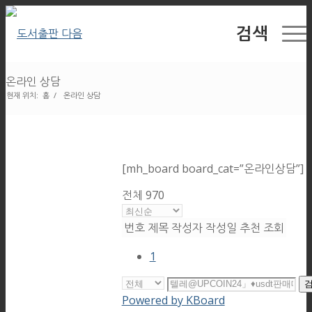
검색
온라인 상담
현재 위치:
홈
/
온라인 상담
[mh_board board_cat=”온라인상담”]
전체 970
번호
제목
작성자
작성일
추천
조회
1
Powered by KBoard