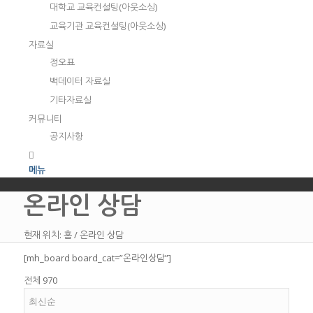
대학교 교육컨설팅(아웃소싱)
교육기관 교육컨설팅(아웃소싱)
자료실
정오표
백데이터 자료실
기타자료실
커뮤니티
공지사항
메뉴
온라인 상담
현재 위치:
홈
/
온라인 상담
[mh_board board_cat=”온라인상담”]
전체 970