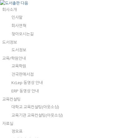
회사소개
인사말
회사연혁
찾아오시는길
도서정보
도서정보
교육/학원안내
교육학원
전국판매서점
KcLep 동영상 안내
ERP 동영상 안내
교육컨설팅
대학교 교육컨설팅(아웃소싱)
교육기관 교육컨설팅(아웃소싱)
자료실
정오표