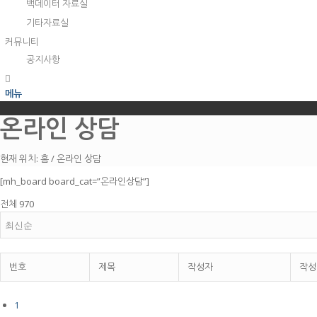
백데이터 자료실
기타자료실
커뮤니티
공지사항
메뉴
온라인 상담
현재 위치:
홈
/
온라인 상담
[mh_board board_cat=”온라인상담”]
전체 970
번호
제목
작성자
작성
1