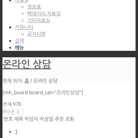
자료실
정오표
백데이터 자료실
기타자료실
커뮤니티
공지사항
검색
메뉴
온라인 상담
현재 위치:
홈
/
온라인 상담
[mh_board board_cat=”온라인상담”]
전체 970
번호
제목
작성자
작성일
추천
조회
1