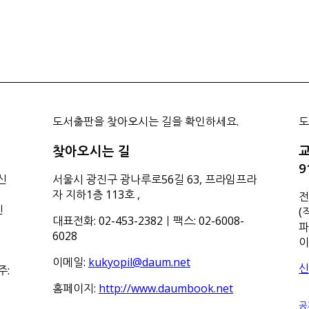
도서출판을 찾아오시는 길을 확인하세요.
도
찾아오시는 길
교
9
신
서울시 광진구 광나루로56길 63, 프라임프라
자 지하1층 113호
,
전
신
(
대표전화: 02-453-2382ㅣ팩스: 02-6008-
파
6028
이
이메일:
kukyopil@daum.net
신
주:
홈페이지:
http://www.daumbook.net
공