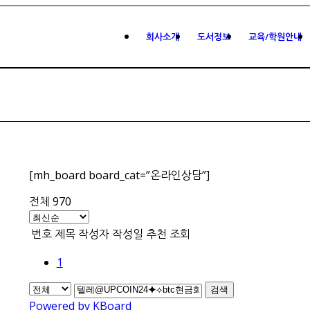
회사소개
도서정보
교육/학원안내
[mh_board board_cat=”온라인상담”]
전체 970
번호
제목
작성자
작성일
추천
조회
1
검색
Powered by KBoard