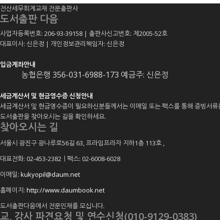
전산세무회계교재 전문출판사
도서출판 다음
사업자등록번호: 206-93-39158 | 출판사신고번호: 제2005-52호
대표이사: 신은정 | 개인정보관리책임자: 신은정
입금계좌안내
농협은행 356-031-6988-173 예금주: 신은정
세금계산서 및 현금영수증 신청안내
세금계산서 및 현금영수증이 필요하신분들께서는 이메일 또는 팩스를 통해 증빙서류
도서출판을 찾아오시는 길을 확인하세요.
찾아오시는 길
서울시 광진구 광나루로56길 63, 프라임프라자 지하1층 113호
,
대표전화: 02-453-2382ㅣ팩스: 02-6008-6028
이메일:
kukyopil@daum.net
홈페이지:
http://www.daumbook.net
도서출판다음에서 전문인재를 모십니다.
교, 강사 파견요청 및 연수신청(010-9129-0383)