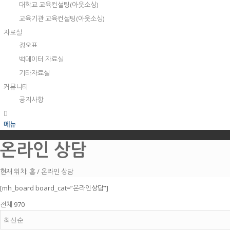
대학교 교육컨설팅(아웃소싱)
교육기관 교육컨설팅(아웃소싱)
자료실
정오표
백데이터 자료실
기타자료실
커뮤니티
공지사항
메뉴
온라인 상담
현재 위치:
홈
/
온라인 상담
[mh_board board_cat=”온라인상담”]
전체 970