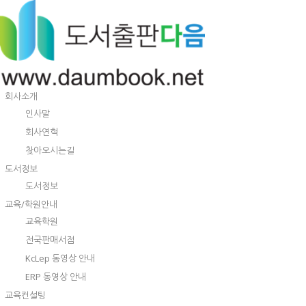
회사소개
인사말
회사연혁
찾아오시는길
도서정보
도서정보
교육/학원안내
교육학원
전국판매서점
KcLep 동영상 안내
ERP 동영상 안내
교육컨설팅