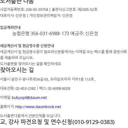
도서출판 다음
사업자등록번호: 206-93-39158 | 출판사신고번호: 제2005-52호
대표이사: 신은정 | 개인정보관리책임자: 신은정
입금계좌안내
농협은행 356-031-6988-173 예금주: 신은정
세금계산서 및 현금영수증 신청안내
세금계산서 및 현금영수증이 필요하신분들께서는 이메일 또는 팩스를 통해 증빙서류
를 제출하여 주십시오.
도서출판을 찾아오시는 길을 확인하세요.
찾아오시는 길
서울시 광진구 광나루로56길 63, 프라임프라자 지하1층 113호
,
대표전화: 02-453-2382ㅣ팩스: 02-6008-6028
이메일:
kukyopil@daum.net
홈페이지:
http://www.daumbook.net
도서출판다음에서 전문인재를 모십니다.
교, 강사 파견요청 및 연수신청(010-9129-0383)