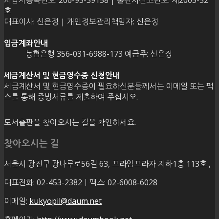
사업자등록번호: 206-93-39158 | 출판사신고번호: 제2005-52
호
대표이사: 신은정 | 개인정보관리책임자: 신은정
입금계좌안내
농협은행 356-031-6988-173 예금주: 신은정
세금계산서 및 현금영수증 신청안내
세금계산서 및 현금영수증이 필요하신분들께서는 이메일 또는 팩
스를 통해 증빙서류를 제출하여 주십시오.
도서출판을 찾아오시는 길을 확인하세요.
찾아오시는 길
서울시 광진구 광나루로56길 63, 프라임프라자 지하1층 113호
,
대표전화: 02-453-2382ㅣ팩스: 02-6008-6028
이메일:
kukyopil@daum.net