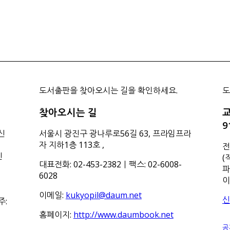
도서출판을 찾아오시는 길을 확인하세요.
도
찾아오시는 길
교
9
신
서울시 광진구 광나루로56길 63, 프라임프라
자 지하1층 113호
,
전
신
(
대표전화: 02-453-2382ㅣ팩스: 02-6008-
파
6028
이
이메일:
kukyopil@daum.net
신
주:
홈페이지:
http://www.daumbook.net
공