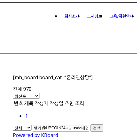
회사소개
도서정보
교육/학원안내
[mh_board board_cat=”온라인상담”]
전체 970
번호
제목
작성자
작성일
추천
조회
1
검색
Powered by KBoard