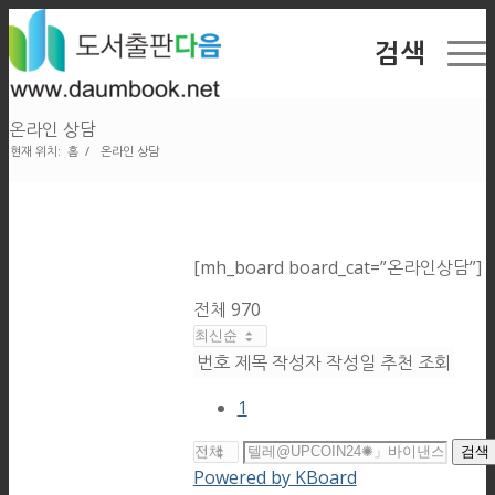
검색
온라인 상담
현재 위치:
홈
/
온라인 상담
[mh_board board_cat=”온라인상담”]
전체 970
번호
제목
작성자
작성일
추천
조회
1
검색
Powered by KBoard