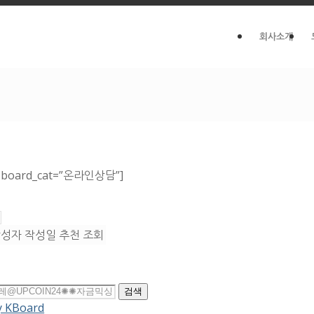
회사소개
 board_cat=”온라인상담”]
작성자
작성일
추천
조회
검색
y KBoard