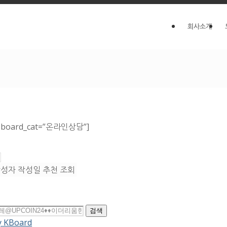
회사소개
 board_cat=”온라인상담”]
작성자
작성일
추천
조회
검색
y KBoard