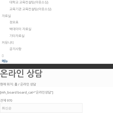
대학교 교육컨설팅(아웃소싱)
교육기관 교육컨설팅(아웃소싱)
자료실
정오표
백데이터 자료실
기타자료실
커뮤니티
공지사항
메뉴
온라인 상담
현재 위치:
홈
/
온라인 상담
[mh_board board_cat=”온라인상담”]
전체 970