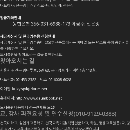
대표이사: 신은정 | 개인정보관리책임자: 신은정
입금계좌안내
농협은행 356-031-6988-173 예금주: 신은정
세금계산서 및 현금영수증 신청안내
세금계산서 및 현금영수증이 필요하신분들께서는 이메일 또는 팩스를 통해 증빙서류
를 제출하여 주십시오.
도서출판을 찾아오시는 길을 확인하세요.
찾아오시는 길
서울시 광진구 광나루로56길 63, 프라임프라자 지하1층 113호
,
대표전화: 02-453-2382ㅣ팩스: 02-6008-6028
이메일:
kukyopil@daum.net
홈페이지:
http://www.daumbook.net
도서출판다음에서 전문인재를 모십니다.
교, 강사 파견요청 및 연수신청(010-9129-0383)
전국대학교, 실업계고등학교, 전국교육기관(직업전문학교, 학원, 평생교육원등) 교, 강
사 파견 및 교육전문인력양성에 도서출판 다음이 앞장서겠습니다.