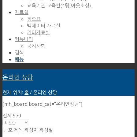
교육기관 교육컨설팅(아웃소싱)
자료실
정오표
백데이터 자료실
기타자료실
커뮤니티
공지사항
검색
메뉴
온라인 상담
현재 위치:
홈
/
온라인 상담
[mh_board board_cat=”온라인상담”]
전체 970
번호
제목
작성자
작성일