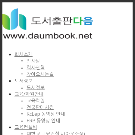
회사소개
인사말
회사연혁
찾아오시는길
도서정보
도서정보
교육/학원안내
교육학원
전국판매서점
KcLep 동영상 안내
ERP 동영상 안내
교육컨설팅
대학교 교육컨설팅(아웃소싱)