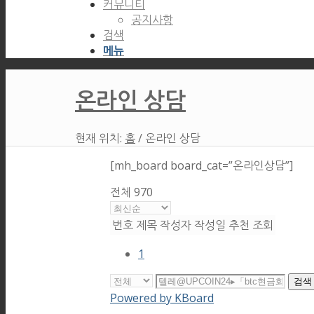
커뮤니티
공지사항
검색
메뉴
온라인 상담
현재 위치:
홈
/
온라인 상담
[mh_board board_cat=”온라인상담”]
전체 970
번호
제목
작성자
작성일
추천
조회
1
검색
Powered by KBoard