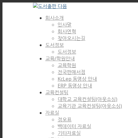
회사소개
인사말
회사연혁
찾아오시는길
도서정보
도서정보
교육/학원안내
교육학원
전국판매서점
KcLep 동영상 안내
ERP 동영상 안내
교육컨설팅
대학교 교육컨설팅(아웃소싱)
교육기관 교육컨설팅(아웃소싱)
자료실
정오표
백데이터 자료실
기타자료실