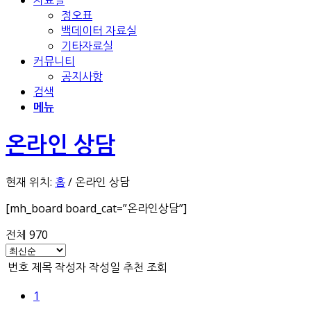
자료실
정오표
백데이터 자료실
기타자료실
커뮤니티
공지사항
검색
메뉴
온라인 상담
현재 위치:
홈
/
온라인 상담
[mh_board board_cat=”온라인상담”]
전체 970
번호
제목
작성자
작성일
추천
조회
1