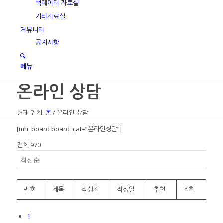
백데이터 자료실
기타자료실
커뮤니티
공지사항
메뉴
온라인 상담
현재 위치:
홈
/
온라인 상담
[mh_board board_cat=”온라인상담”]
전체 970
번호
제목
작성자
작성일
추천
조회
1