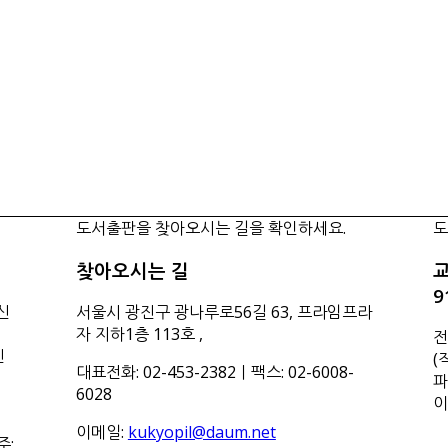
도서출판을 찾아오시는 길을 확인하세요.
도
찾아오시는 길
교
9
신
서울시 광진구 광나루로56길 63, 프라임프라
자 지하1층 113호
,
전
신
(
대표전화: 02-453-2382ㅣ팩스: 02-6008-
파
6028
이
이메일:
kukyopil@daum.net
주: