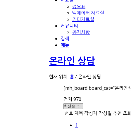
자료실
정오표
백데이터 자료실
기타자료실
커뮤니티
공지사항
검색
메뉴
온라인 상담
현재 위치:
홈
/
온라인 상담
[mh_board board_cat=”온라인
전체 970
번호
제목
작성자
작성일
추천
조
1