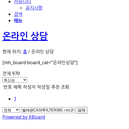
커뮤니티
공지사항
검색
메뉴
온라인 상담
현재 위치:
홈
/
온라인 상담
[mh_board board_cat=”온라인상담”]
전체 970
번호
제목
작성자
작성일
추천
조회
1
검색
Powered by KBoard