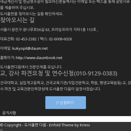
세금계산서 및 현금영수증이 필요하신분들께서는 이메일 또는 팩스를 통해 증빙서류
를 제출하여 주십시오.
도서출판을 찾아오시는 길을 확인하세요.
찾아오시는 길
서울시 광진구 광나루로56길 63, 프라임프라자 지하1층 113호
,
대표전화: 02-453-2382ㅣ팩스: 02-6008-6028
이메일:
kukyopil@daum.net
홈페이지:
http://www.daumbook.net
도서출판다음에서 전문인재를 모십니다.
교, 강사 파견요청 및 연수신청(010-9129-0383)
전국대학교, 실업계고등학교, 전국교육기관(직업전문학교, 학원, 평생교육원등) 교, 강
사 파견 및 교육전문인력양성에 도서출판 다음이 앞장서겠습니다.
신청하기
공지사항
© Copyright -
도서출판 다음
-
Enfold Theme by Kriesi