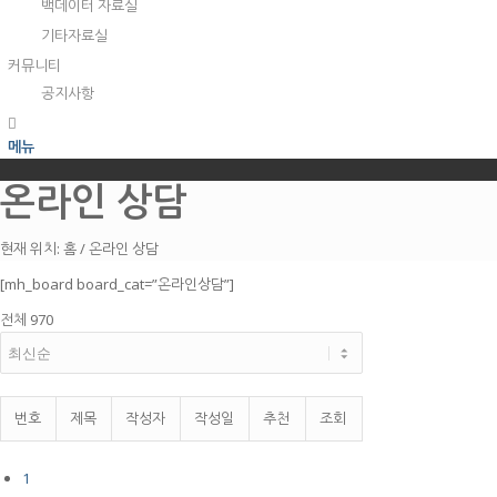
백데이터 자료실
기타자료실
커뮤니티
공지사항
메뉴
온라인 상담
현재 위치:
홈
/
온라인 상담
[mh_board board_cat=”온라인상담”]
전체 970
번호
제목
작성자
작성일
추천
조회
1